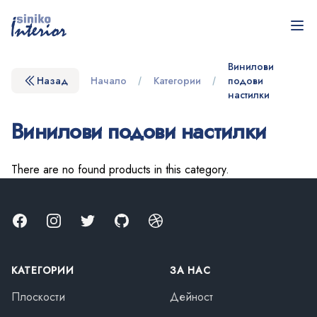
Siniko Interior - С любов към хората и природата!
Отв
Винилови
Назад
Начало
Категории
подови
настилки
Винилови подови настилки
There are no found products in this category.
Facebook
Instagram
Twitter
GitHub
Dribbble
КАТЕГОРИИ
ЗА НАС
Плоскости
Дейност