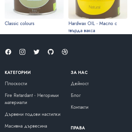
Classic colours
Hardwax OIL - Масло с
твърда вакса
Facebook
Instagram
Twitter
GitHub
Dribbble
КАТЕГОРИИ
ЗА НАС
Плоскости
Дейност
Fire Retardant - Негорими
Блог
материали
Контакти
Дървени подови настилки
Масивна дървесина
ПРАВА