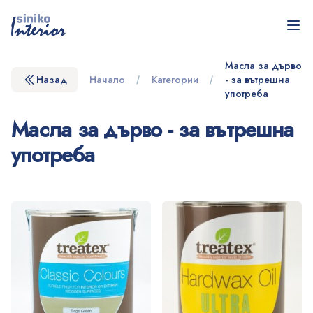
Siniko Interior - С любов към хората и природата!
Отв
Масла за дърво
Назад
Начало
Категории
- за вътрешна
употреба
Масла за дърво - за вътрешна
употреба